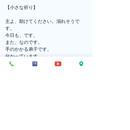
【小さな祈り】
主よ、助けてください。溺れそうで
す。
今日も、です。
また、なのです。
手のかかる弟子です。
分かっています。
わたしもあなたみたいに、
波をかぶりながらも、
風に翻弄されながらも、
父への信頼のうちに眠ることができた
らと思います。
でも、まだぜんぜん眠れません。
イエスさま、
いつかあなたのようになりたいです。
でも、そのときまで、
わたしは幾度となくあなたを揺り起こ