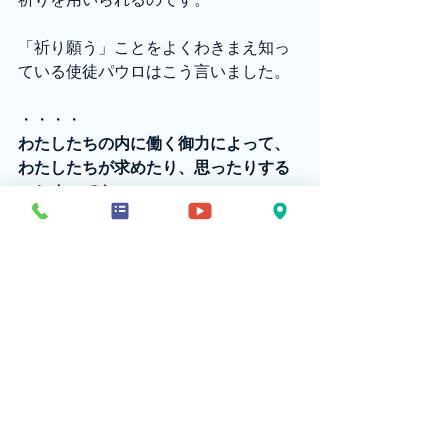
「祈り願う」ことをよくわきまえ知っ
ている使徒パウロはこう言いました。
・・・・
わたしたちの内に働く御力によって、
わたしたちが求めたり、思ったりする
ことすべてを、
はるかに超えてかなえることのおでき
になる方に、 
教会により、また、キリスト・イエス
によって、
栄光が世々限りなくありますように、
アーメン。
（エフェソ3:20-21）
・・・・