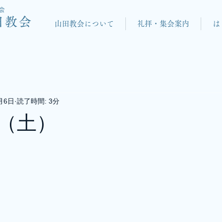
会
田教会
山田教会について
礼拝・集会案内
は
月6日
読了時間: 3分
（土）