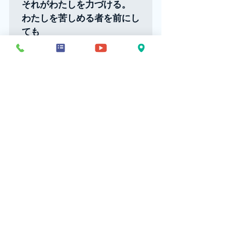
それがわたしを力づける。

わたしを苦しめる者を前にし
ても

あなたはわたしに食卓を整え
てくださる。

わたしの頭に香油を注ぎ

わたしの杯を溢れさせてくだ
さる。

命のある限り

恵みと慈しみはいつもわたし
を追う。

主の家にわたしは帰り

生涯、そこにとどまるであろ
う。