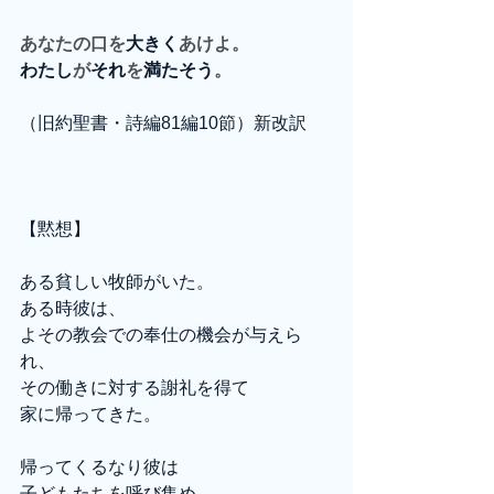
あなたの口を
大きく
あけよ。
わたし
が
それ
を
満たそう
。
（旧約聖書・詩編81編10節）新改訳
【黙想】
ある貧しい牧師がいた。
ある時彼は、
よその教会での奉仕の機会が与えら
れ、
その働きに対する謝礼を得て
家に帰ってきた。
帰ってくるなり彼は
子どもたちを呼び集め、