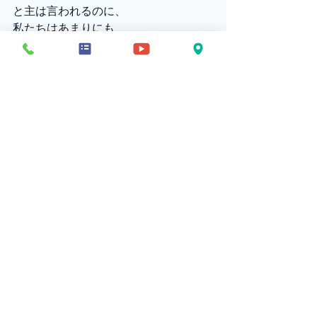
と主は言われるのに、
私たちはあまりにも
お上品になってしまっていないだろう
か。
祈りには、
聖なる図々しさが必要なのだ。
もっと大きく祈りたい。
大きな祈りは、
神を大きくすること、すなわち
神をほめたたえることに
他ならないのだ。