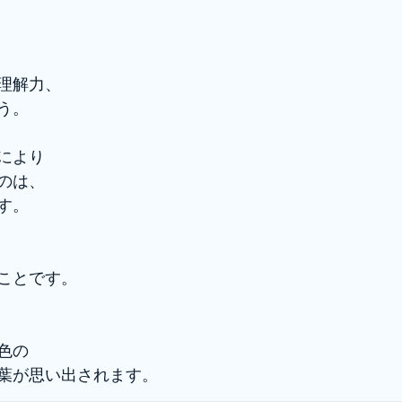
理解力、
う。
により
のは、
す。
ことです。
色の
葉が思い出されます。