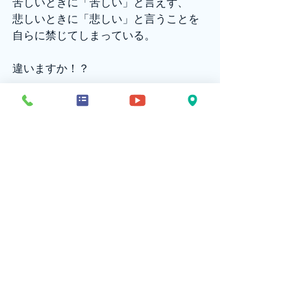
苦しいときに「苦しい」と言えず、
悲しいときに「悲しい」と言うことを
自らに禁じてしまっている。
違いますか！？
兄弟姉妹、
今日、祈る時、
あなたの心をまっすぐに
注ぎ出してください。
嬉しいことを嬉しいと
悲しいことを悲しいと
悩んでいることを
悩んでいると
何のためらいもなく
主に申し上げてください。
これはとても