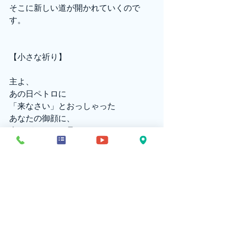
そこに新しい道が開かれていくので
す。
【小さな祈り】
主よ、
あの日ペトロに
「来なさい」とおっしゃった
あなたの御顔に、
喜びがあるのを見いだします。
「イエスさまとおんなじことなんてで
きっこない」
「イエスさまのように私もしたいなん
ておこがましい」
・・・こんな思いが渦巻いています
が、
どうかわたしにも、
「主よ、水の上を歩かせてください」