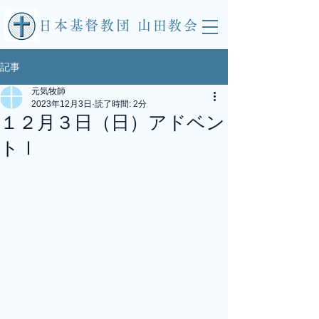
​日本基督教団 山田教会
記事
元気牧師
2023年12月3日
読了時間: 2分
１２月３日（日）アドベン
トⅠ